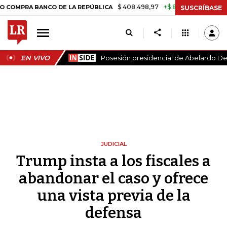
$ 408.498,97
+$ 8.753,81
+2,19%
BANCO DE LA REPÚBLICA
TASA 
SUSCRÍBASE
EN VIVO
Posesión presidencial de Abelardo De 
JUDICIAL
Trump insta a los fiscales a
abandonar el caso y ofrece
una vista previa de la
defensa