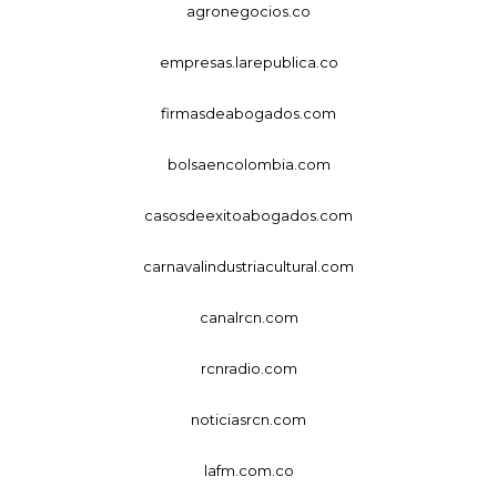
agronegocios.co
empresas.larepublica.co
firmasdeabogados.com
bolsaencolombia.com
casosdeexitoabogados.com
carnavalindustriacultural.com
canalrcn.com
rcnradio.com
noticiasrcn.com
lafm.com.co