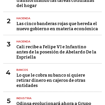
transformando las tareas cotidianas
del hogar
HACIENDA
2
Las cinco banderas rojas que hereda el
nuevo gobierno en materia económica
HACIENDA
3
Cali recibe a Felipe VI e Infantino
antes de la posesión de Abelardo De la
Espriella
BANCOS
4
Lo que le cobra su banco si quiere
retirar dinero en cajeros de otras
entidades
INDUSTRIA
5
Odinsa evolucionará ahora a Grupo