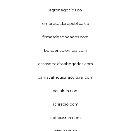
agronegocios.co
empresas.larepublica.co
firmasdeabogados.com
bolsaencolombia.com
casosdeexitoabogados.com
carnavalindustriacultural.com
canalrcn.com
rcnradio.com
noticiasrcn.com
lafm.com.co