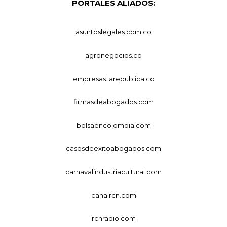
PORTALES ALIADOS:
asuntoslegales.com.co
agronegocios.co
empresas.larepublica.co
firmasdeabogados.com
bolsaencolombia.com
casosdeexitoabogados.com
carnavalindustriacultural.com
canalrcn.com
rcnradio.com