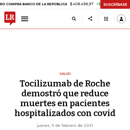
$ 408.498,97
+$ 8.753,81
+2,19%
A BANCO DE LA REPÚBLICA
TAS
SUSCRÍBASE
SALUD
Tocilizumab de Roche
demostró que reduce
muertes en pacientes
hospitalizados con covid
jueves, 11 de febrero de 2021