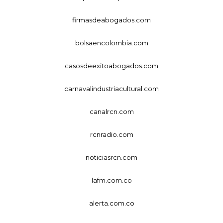
firmasdeabogados.com
bolsaencolombia.com
casosdeexitoabogados.com
carnavalindustriacultural.com
canalrcn.com
rcnradio.com
noticiasrcn.com
lafm.com.co
alerta.com.co