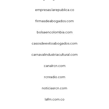
empresas.larepublica.co
firmasdeabogados.com
bolsaencolombia.com
casosdeexitoabogados.com
carnavalindustriacultural.com
canalrcn.com
rcnradio.com
noticiasrcn.com
lafm.com.co