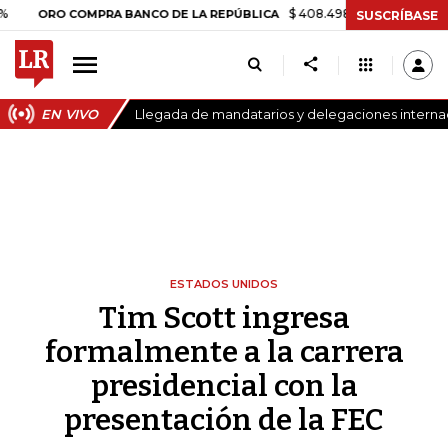
$ 408.498,97
+$ 8.753,81
+2,19%
O COMPRA BANCO DE LA REPÚBLICA
SUSCRÍBASE
EN VIVO
Llegada de mandatarios y delegaciones internaci
ESTADOS UNIDOS
Tim Scott ingresa
formalmente a la carrera
presidencial con la
presentación de la FEC