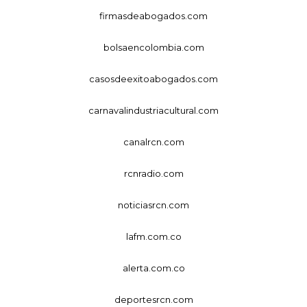
firmasdeabogados.com
bolsaencolombia.com
casosdeexitoabogados.com
carnavalindustriacultural.com
canalrcn.com
rcnradio.com
noticiasrcn.com
lafm.com.co
alerta.com.co
deportesrcn.com