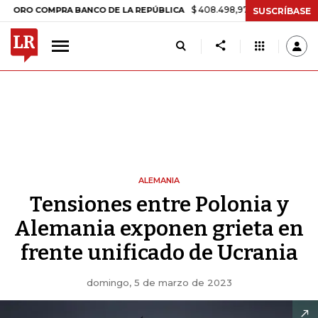
$ 408.498,97
+$ 8.753,81
+2,19%
MPRA BANCO DE LA REPÚBLICA
T
SUSCRÍBASE
ALEMANIA
Tensiones entre Polonia y
Alemania exponen grieta en
frente unificado de Ucrania
domingo, 5 de marzo de 2023