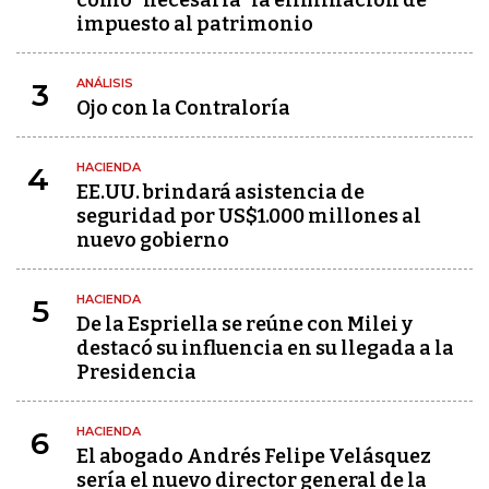
como "necesaria" la eliminación de
impuesto al patrimonio
ANÁLISIS
3
Ojo con la Contraloría
HACIENDA
4
EE.UU. brindará asistencia de
seguridad por US$1.000 millones al
nuevo gobierno
HACIENDA
5
De la Espriella se reúne con Milei y
destacó su influencia en su llegada a la
Presidencia
HACIENDA
6
El abogado Andrés Felipe Velásquez
sería el nuevo director general de la