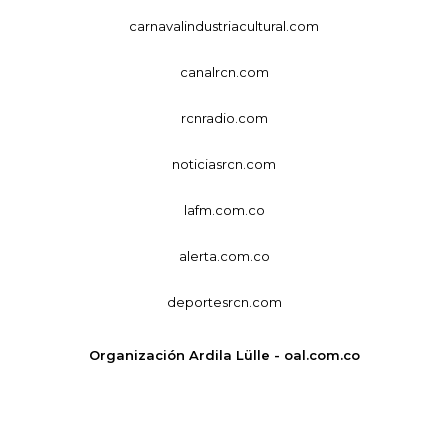
carnavalindustriacultural.com
canalrcn.com
rcnradio.com
noticiasrcn.com
lafm.com.co
alerta.com.co
deportesrcn.com
Organización Ardila Lülle - oal.com.co