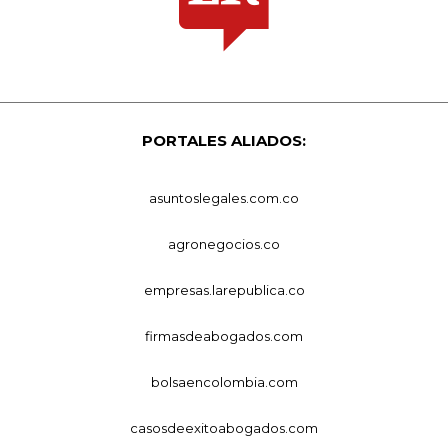
PORTALES ALIADOS:
asuntoslegales.com.co
agronegocios.co
empresas.larepublica.co
firmasdeabogados.com
bolsaencolombia.com
casosdeexitoabogados.com