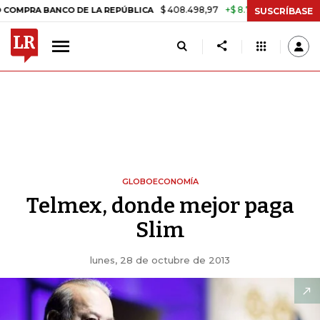
$ 408.498,97
+$ 8.753,81
+2,19%
BANCO DE LA REPÚBLICA
TASA 
SUSCRÍBASE
GLOBOECONOMÍA
Telmex, donde mejor paga
Slim
lunes, 28 de octubre de 2013