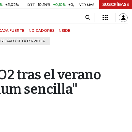
SUSCRÍBASE
2%
10,34%
+0,10%
+0,98%
$ 416,91
+$ 0,05
+0,01%
DTF
UVR
VER MÁS
CAJA FUERTE
INDICADORES
INSIDE
BELARDO DE LA ESPRIELLA
O2 tras el verano
um sencilla"