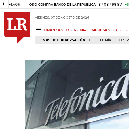
40%
$ 408.498,97
+$ 8.753,81
ORO COMPRA BANCO DE LA REPÚBLICA
VIERNES, 07 DE AGOSTO DE 2026
FINANZAS
ECONOMÍA
EMPRESAS
OCIO
G
TEMAS DE CONVERSACIÓN
ECONOMÍA
GOBIE