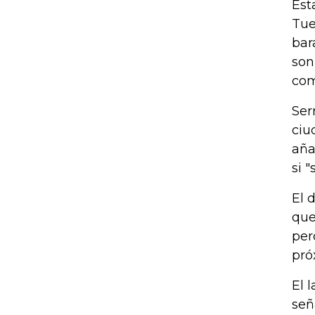
Est
Tue
bar
son
com
Ser
ciu
aña
si "
El 
que
per
pró
El 
señ