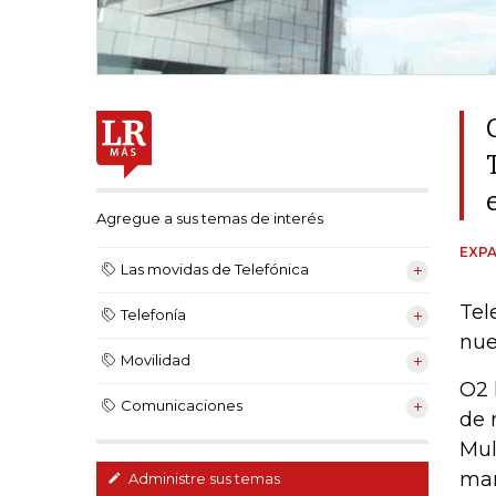
Agregue a sus temas de interés
EXPA
Las movidas de Telefónica
Tel
Telefonía
nue
Movilidad
O2 
Comunicaciones
de 
Mul
mar
Administre sus temas