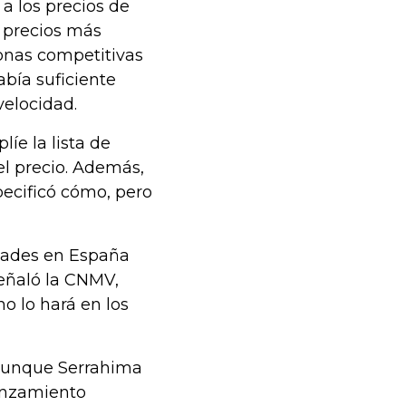
 a los precios de
s precios más
zonas competitivas
bía suficiente
velocidad.
e la lista de
l precio. Además,
ecificó cómo, pero
udades en España
eñaló la CNMV,
no lo hará en los
, aunque Serrahima
lanzamiento