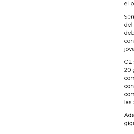
el 
Ser
del
deb
con
jóv
O2 
20 
com
con
com
las
Ade
gig