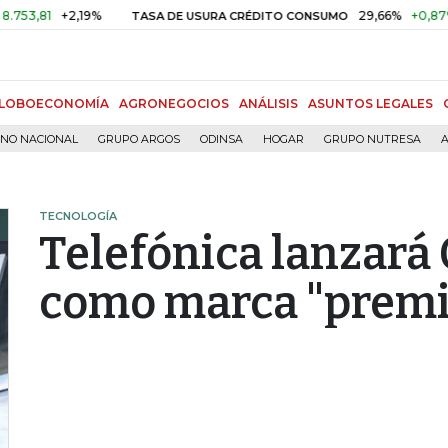
+2,19%
29,66%
+0,87%
+3,0
TASA DE USURA CRÉDITO CONSUMO
LOBOECONOMÍA
AGRONEGOCIOS
ANÁLISIS
ASUNTOS LEGALES
RNO NACIONAL
GRUPO ARGOS
ODINSA
HOGAR
GRUPO NUTRESA
A
TECNOLOGÍA
Telefónica lanzará 
como marca "premi