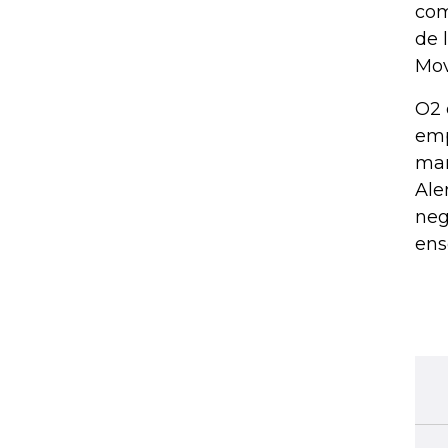
com
de 
Mov
O2 
emp
mar
Ale
neg
ens