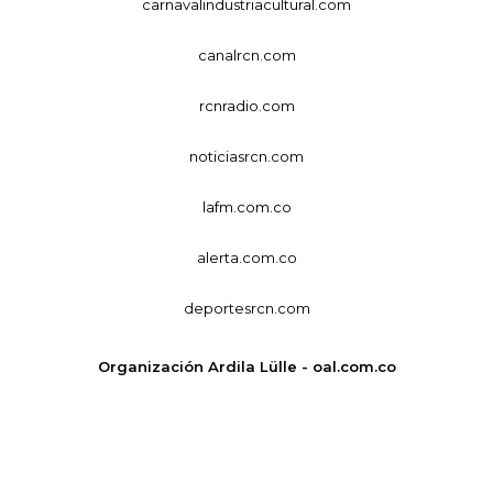
carnavalindustriacultural.com
canalrcn.com
rcnradio.com
noticiasrcn.com
lafm.com.co
alerta.com.co
deportesrcn.com
Organización Ardila Lülle - oal.com.co