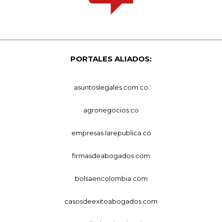
PORTALES ALIADOS:
asuntoslegales.com.co
agronegocios.co
empresas.larepublica.co
firmasdeabogados.com
bolsaencolombia.com
casosdeexitoabogados.com