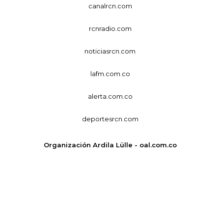
canalrcn.com
rcnradio.com
noticiasrcn.com
lafm.com.co
alerta.com.co
deportesrcn.com
Organización Ardila Lülle - oal.com.co