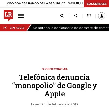
$ 418.111,88
+$ 9.612,91
+2,35%
O COMPRA BANCO DE LA REPÚBLICA
SUSCRÍBASE
EN VIVO
Se aprobó la declaratoria de desastre de carác
GLOBOECONOMÍA
Telefónica denuncia
“monopolio” de Google y
Apple
lunes, 25 de febrero de 2013