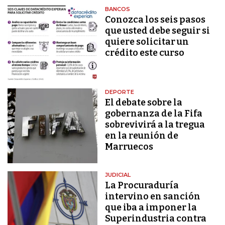
BANCOS
Conozca los seis pasos
que usted debe seguir si
quiere solicitar un
crédito este curso
DEPORTE
El debate sobre la
gobernanza de la Fifa
sobrevivirá a la tregua
en la reunión de
Marruecos
JUDICIAL
La Procuraduría
intervino en sanción
que iba a imponer la
Superindustria contra