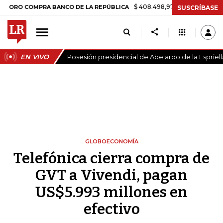
$ 408.498,97
+$ 8.753,81
+2,19%
COMPRA BANCO DE LA REPÚBLICA
SUSCRÍBASE
EN VIVO
Posesión presidencial de Abelardo de la Espriell
GLOBOECONOMÍA
Telefónica cierra compra de
GVT a Vivendi, pagan
US$5.993 millones en
efectivo