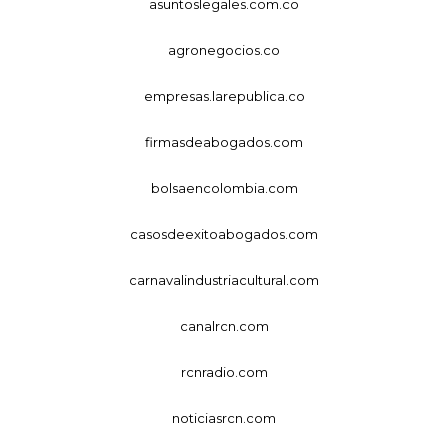
asuntoslegales.com.co
agronegocios.co
empresas.larepublica.co
firmasdeabogados.com
bolsaencolombia.com
casosdeexitoabogados.com
carnavalindustriacultural.com
canalrcn.com
rcnradio.com
noticiasrcn.com