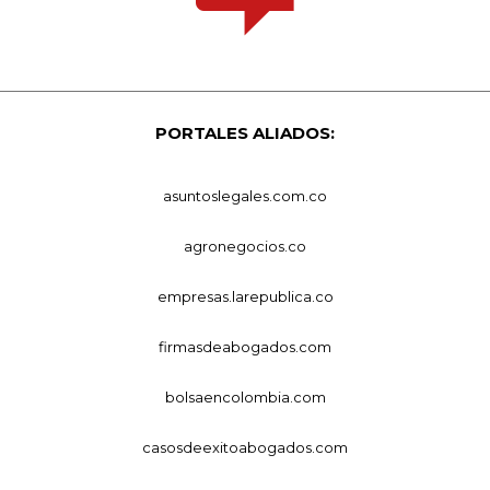
PORTALES ALIADOS:
asuntoslegales.com.co
agronegocios.co
empresas.larepublica.co
firmasdeabogados.com
bolsaencolombia.com
casosdeexitoabogados.com