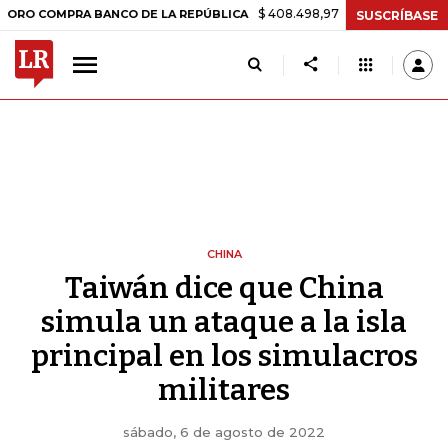
$ 408.498,97
+$ 8.753,81
+2,19%
RA BANCO DE LA REPÚBLICA
TA
SUSCRÍBASE
CHINA
Taiwán dice que China
simula un ataque a la isla
principal en los simulacros
militares
sábado, 6 de agosto de 2022