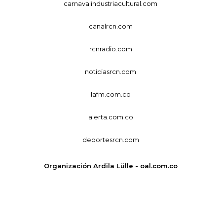
carnavalindustriacultural.com
canalrcn.com
rcnradio.com
noticiasrcn.com
lafm.com.co
alerta.com.co
deportesrcn.com
Organización Ardila Lülle - oal.com.co