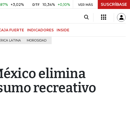
SUSCRÍBASE
,02%
10,34%
+0,10%
+0,98%
$ 416,91
+$ 0,05
+0,0
DTF
VER MÁS
UVR
CAJA FUERTE
INDICADORES
INSIDE
RICA LATINA
MOROSIDAD
éxico elimina
sumo recreativo