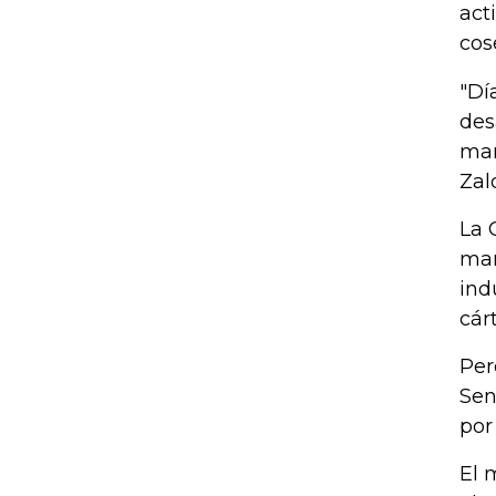
act
cos
"Dí
des
mar
Zal
La 
mar
ind
cár
Per
Sen
por
El 