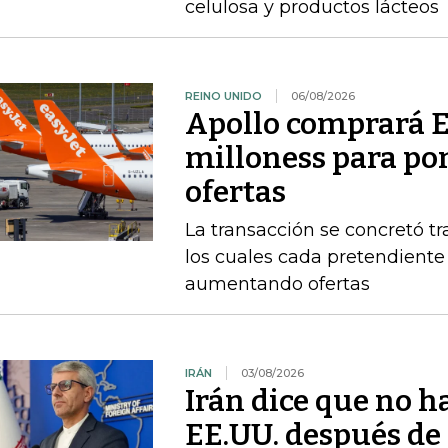
celulosa y productos lácteos
REINO UNIDO
06/08/2026
Apollo comprará E
milloness para pon
ofertas
La transacción se concretó t
los cuales cada pretendient
aumentando ofertas
IRÁN
03/08/2026
Irán dice que no h
EE.UU. después d