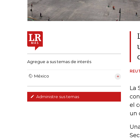
Agregue a sus temas de interés
REU
México
La 
con
Administre sus temas
el 
un 
Una
Sec