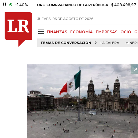
+1,40%
$ 408.498,97
+$ 8.753
ORO COMPRA BANCO DE LA REPÚBLICA
JUEVES, 06 DE AGOSTO DE 2026
FINANZAS
ECONOMÍA
EMPRESAS
OCIO
G
TEMAS DE CONVERSACIÓN
LA CALERA
MINER