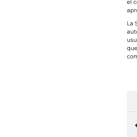
el 
apr
La 
aut
usu
que
com