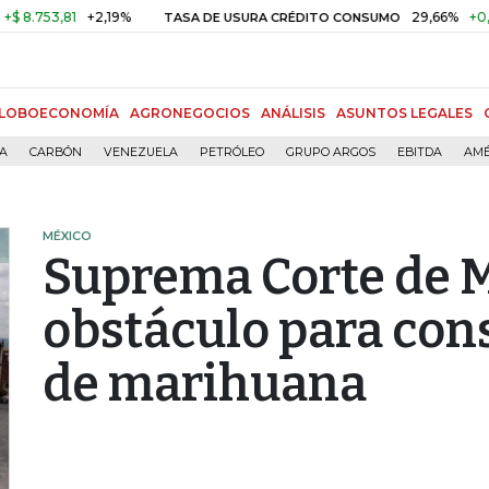
,81
+2,19%
29,66%
+0,87%
+3
TASA DE USURA CRÉDITO CONSUMO
LOBOECONOMÍA
AGRONEGOCIOS
ANÁLISIS
ASUNTOS LEGALES
ÍA
CARBÓN
VENEZUELA
PETRÓLEO
GRUPO ARGOS
EBITDA
AMÉ
MÉXICO
Suprema Corte de M
obstáculo para con
de marihuana