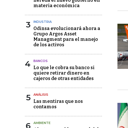
hereda el nuevo gobierno en
materia económica
3
INDUSTRIA
Odinsa evolucionará ahora a
Grupo Argos Asset
Managment para el manejo
de los activos
4
BANCOS
Lo que le cobra su banco si
quiere retirar dinero en
cajeros de otras entidades
5
ANÁLISIS
Las mentiras que nos
contamos
6
AMBIENTE