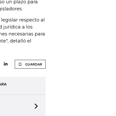
so un plazo para
isladores.
legislar respecto al
 jurídica a los
ones necesarias para
e", detalló el
GUARDAR
ARA
Next slide