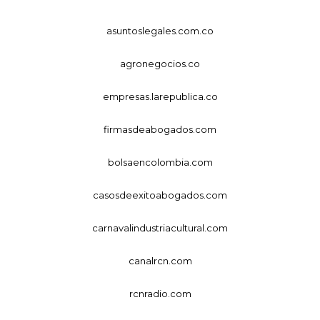
asuntoslegales.com.co
agronegocios.co
empresas.larepublica.co
firmasdeabogados.com
bolsaencolombia.com
casosdeexitoabogados.com
carnavalindustriacultural.com
canalrcn.com
rcnradio.com