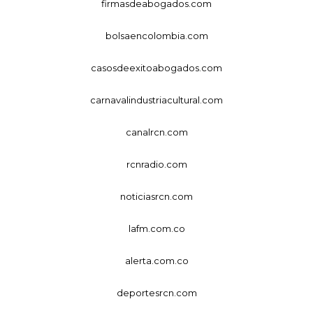
firmasdeabogados.com
bolsaencolombia.com
casosdeexitoabogados.com
carnavalindustriacultural.com
canalrcn.com
rcnradio.com
noticiasrcn.com
lafm.com.co
alerta.com.co
deportesrcn.com