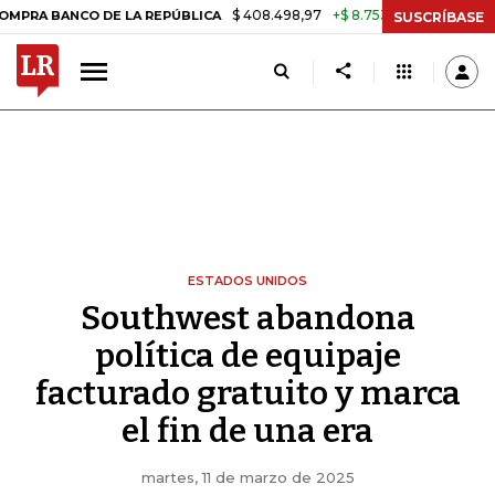
$ 408.498,97
+$ 8.753,81
+2,19%
O DE LA REPÚBLICA
TASA DE US
SUSCRÍBASE
ESTADOS UNIDOS
Southwest abandona
política de equipaje
facturado gratuito y marca
el fin de una era
martes, 11 de marzo de 2025