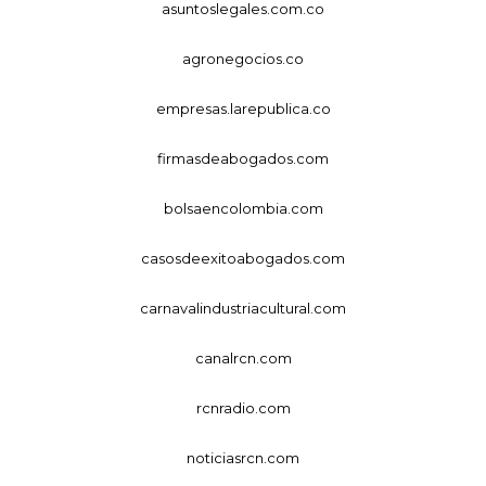
asuntoslegales.com.co
agronegocios.co
empresas.larepublica.co
firmasdeabogados.com
bolsaencolombia.com
casosdeexitoabogados.com
carnavalindustriacultural.com
canalrcn.com
rcnradio.com
noticiasrcn.com