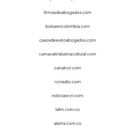
firmasdeabogados.com
bolsaencolombia.com
casosdeexitoabogados.com
carnavalindustriacultural.com
canalrcn.com
rcnradio.com
noticiasrcn.com
lafm.com.co
alerta.com.co