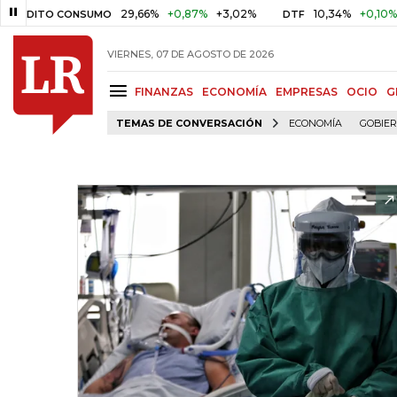
29,66%
+0,87%
+3,02%
10,34%
+0,10%
+0,98
ITO CONSUMO
DTF
VIERNES, 07 DE AGOSTO DE 2026
FINANZAS
ECONOMÍA
EMPRESAS
OCIO
G
TEMAS DE CONVERSACIÓN
ECONOMÍA
GOBIE