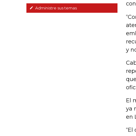
con
Administre sus temas
“Co
ate
emb
rec
y n
Cab
rep
que
ofi
El 
ya 
en 
“El