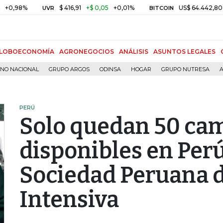
%
$ 416,91
+$ 0,05
+0,01%
US$ 64.442,80
-US$ 5
UVR
BITCOIN
LOBOECONOMÍA
AGRONEGOCIOS
ANÁLISIS
ASUNTOS LEGALES
RNO NACIONAL
GRUPO ARGOS
ODINSA
HOGAR
GRUPO NUTRESA
A
PERÚ
Solo quedan 50 ca
disponibles en Perú
Sociedad Peruana 
Intensiva