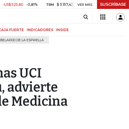
SUSCRÍBASE
25,60
-0,81%
$ 3.157,43
-$ 21,97
-0,69%
2.
TRM
VER MÁS
MSCI COLCAP
CAJA FUERTE
INDICADORES
INSIDE
BELARDO DE LA ESPRIELLA
mas UCI
, advierte
de Medicina