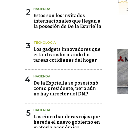
2
HACIENDA
Estos son los invitados
internacionales que llegan a
la posesión de De la Espriella
3
TECNOLOGÍA
Los gadgets innovadores que
están transformando las
tareas cotidianas del hogar
4
HACIENDA
De la Espriella se posesionó
como presidente, pero aún
no hay director del DNP
5
HACIENDA
Las cinco banderas rojas que
hereda el nuevo gobierno en
materia económica