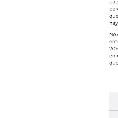
pac
per
que
hay
No 
ent
70%
enf
que