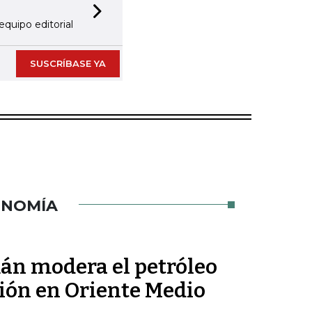
Next slide
equipo editorial
SUSCRÍBASE YA
ONOMÍA
mán modera el petróleo
sión en Oriente Medio