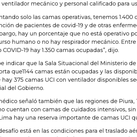
 ventilador mecánico y personal calificado para us
ntando solo las camas operativas, tenemos 1.400 
nción de pacientes de covid-19 y de otras enferme
argo, hay un porcentaje que no está operativo p
urso humano o no hay respirador mecánico. Entre 
o COVID-19 hay 1.350 camas ocupadas”, dijo.
e indicar que la Sala Situacional del Ministerio 
orta que1144 camas están ocupadas y las disponible
 hay 375 camas UCI con ventilador disponibles seg
cial del Gobierno.
médico señaló también que las regiones de Piura, T
no cuentan con camas de cuidados intensivos, si
Lima hay una reserva importante de camas UCI qu
 desafío está en las condiciones para el traslado aé