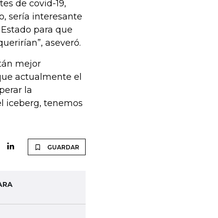
es de covid-19,
, sería interesante
l Estado para que
uerirían”, aseveró.
tán mejor
que actualmente el
perar la
el iceberg, tenemos
GUARDAR
ARA