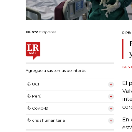
Foto:
Colprensa
RIPE:
GEST
Agregue a sus temas de interés
El 
UCI
Val
Perú
int
cor
Covid-19
En 
crisis humanitaria
est