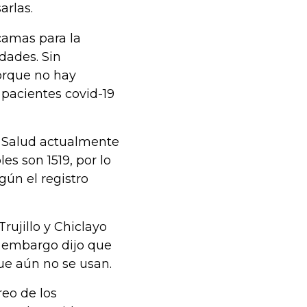
arlas.
camas para la
dades. Sin
orque no hay
pacientes covid-19
de Salud actualmente
s son 1519, por lo
ún el registro
rujillo y Chiclayo
n embargo dijo que
e aún no se usan.
reo de los