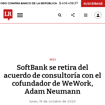
$ 408.498,97
+$ 8.753,81
+2,19%
PRA BANCO DE LA REPÚBLICA
TA
SUSCRÍBASE
WSJ
SoftBank se retira del
acuerdo de consultoría con el
cofundador de WeWork,
Adam Neumann
lunes, 19 de octubre de 2020