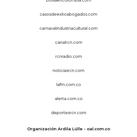
casosdeexitoabogados.com
carnavalindustriacultural.com
canalrcn.com
rcnradio.com
noticiasrcn.com
lafm.com.co
alerta.com.co
deportesrcn.com
Organización Ardila Lülle - oal.com.co