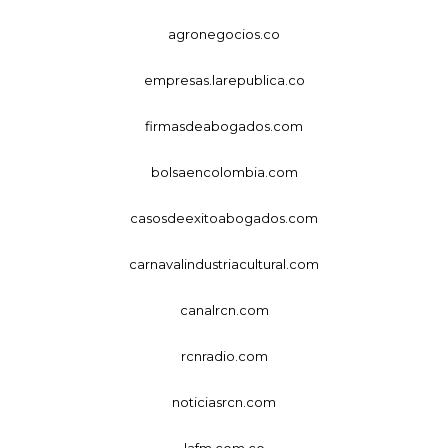
agronegocios.co
empresas.larepublica.co
firmasdeabogados.com
bolsaencolombia.com
casosdeexitoabogados.com
carnavalindustriacultural.com
canalrcn.com
rcnradio.com
noticiasrcn.com
lafm.com.co