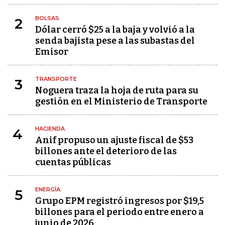
BOLSAS
2
Dólar cerró $25 a la baja y volvió a la
senda bajista pese a las subastas del
Emisor
TRANSPORTE
3
Noguera traza la hoja de ruta para su
gestión en el Ministerio de Transporte
HACIENDA
4
Anif propuso un ajuste fiscal de $53
billones ante el deterioro de las
cuentas públicas
ENERGÍA
5
Grupo EPM registró ingresos por $19,5
billones para el periodo entre enero a
junio de 2026