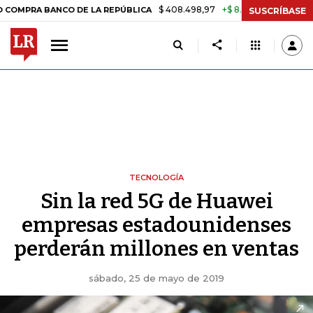
$ 408.498,97
+$ 8.753,81
+2,19%
NCO DE LA REPÚBLICA
TASA DE
SUSCRÍBASE
TECNOLOGÍA
Sin la red 5G de Huawei
empresas estadounidenses
perderán millones en ventas
sábado, 25 de mayo de 2019