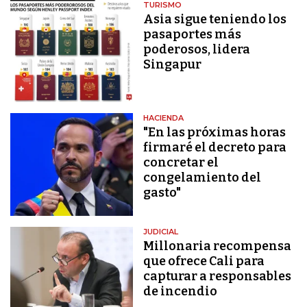
TURISMO
Asia sigue teniendo los
pasaportes más
poderosos, lidera
Singapur
HACIENDA
"En las próximas horas
firmaré el decreto para
concretar el
congelamiento del
gasto"
JUDICIAL
Millonaria recompensa
que ofrece Cali para
capturar a responsables
de incendio