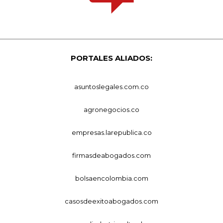
PORTALES ALIADOS:
asuntoslegales.com.co
agronegocios.co
empresas.larepublica.co
firmasdeabogados.com
bolsaencolombia.com
casosdeexitoabogados.com