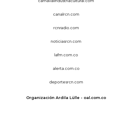
carnavalindustriacultural.com
canalrcn.com
rcnradio.com
noticiasrcn.com
lafm.com.co
alerta.com.co
deportesrcn.com
Organización Ardila Lülle - oal.com.co