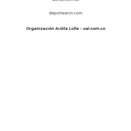
deportesrcn.com
Organización Ardila Lülle - oal.com.co