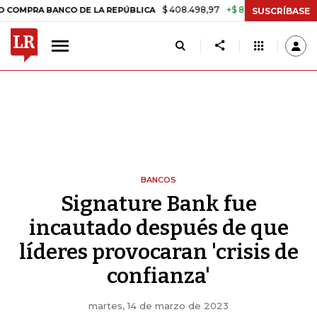
$ 408.498,97
+$ 8.753,81
+2,19%
BANCO DE LA REPÚBLICA
TASA D
SUSCRÍBASE
BANCOS
Signature Bank fue
incautado después de que
líderes provocaran 'crisis de
confianza'
martes, 14 de marzo de 2023