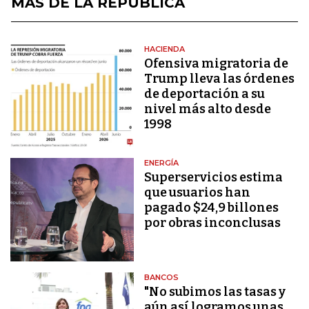
MÁS DE LA REPÚBLICA
HACIENDA
Ofensiva migratoria de
Trump lleva las órdenes
de deportación a su
nivel más alto desde
1998
ENERGÍA
Superservicios estima
que usuarios han
pagado $24,9 billones
por obras inconclusas
BANCOS
"No subimos las tasas y
aún así logramos unas