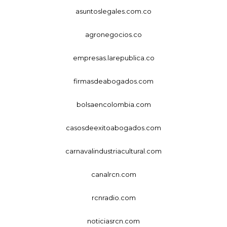
asuntoslegales.com.co
agronegocios.co
empresas.larepublica.co
firmasdeabogados.com
bolsaencolombia.com
casosdeexitoabogados.com
carnavalindustriacultural.com
canalrcn.com
rcnradio.com
noticiasrcn.com