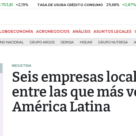
+2,19%
29,66%
+0,87%
+3,02
TASA DE USURA CRÉDITO CONSUMO
LOBOECONOMÍA
AGRONEGOCIOS
ANÁLISIS
ASUNTOS LEGALES
RNO NACIONAL
GRUPO ARGOS
ODINSA
HOGAR
GRUPO NUTRESA
A
INDUSTRIA
Seis empresas local
entre las que más 
América Latina