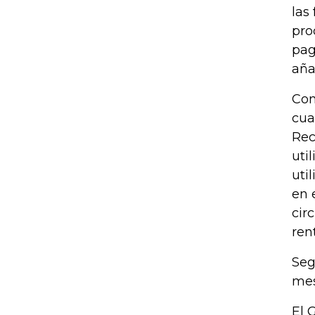
las
pro
pag
aña
Con
cua
Rec
uti
uti
en 
cir
ren
Seg
mes
El 