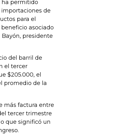
 ha permitido
s importaciones de
uctos para el
l beneficio asociado
e Bayón, presidente
io del barril de
 el tercer
ue $205.000, el
el promedio de la
 más factura entre
del tercer trimestre
lo que significó un
ngreso.