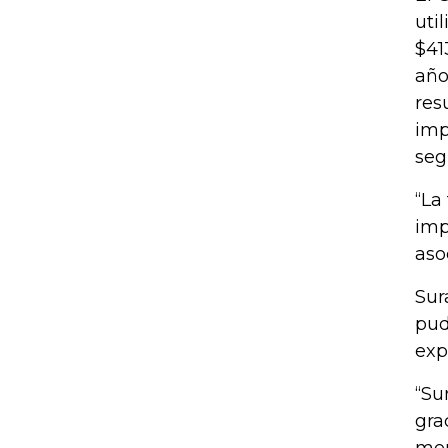
uti
$41
año
res
imp
seg
“La
imp
aso
Sur
pud
exp
“Su
gra