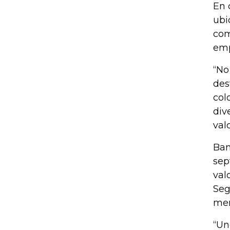
En 
ubi
com
emp
“No
des
col
div
val
Ban
sep
val
Seg
mer
“Un