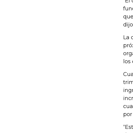
“El
fun
que
dij
La 
pró
org
los
Cua
tri
ing
inc
cua
por
“Es