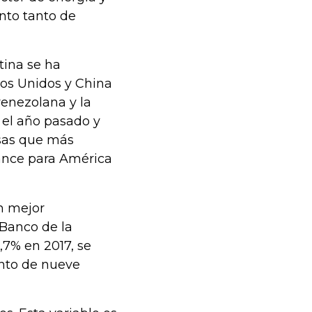
ento tanto de
tina se ha
dos Unidos y China
enezolana y la
 el año pasado y
esas que más
nance para América
n mejor
 Banco de la
,7% en 2017, se
ento de nueve