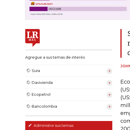
Agregue a sus temas de interés
JOH
Sura
Eco
Davivienda
(US
Ecopetrol
(US
mil
Bancolombia
emp
com
Administre sus temas
200