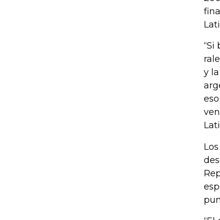
fin
Lat
“Si
ral
y l
arg
eso
ven
Lat
Los
des
Rep
esp
pun