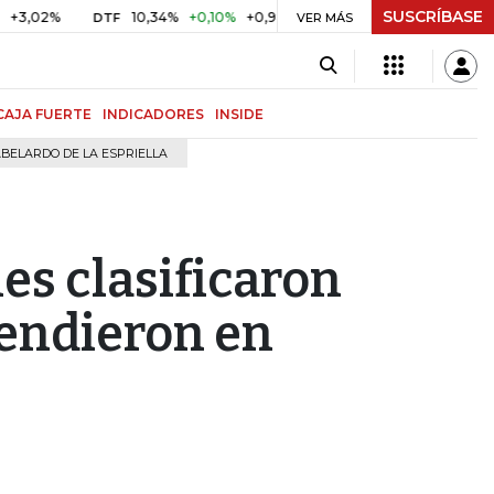
SUSCRÍBASE
%
10,34%
+0,10%
+0,98%
$ 417,01
+$ 0,05
+0,01%
DTF
UVR
VER MÁS
CAJA FUERTE
INDICADORES
INSIDE
BELARDO DE LA ESPRIELLA
es clasificaron
vendieron en