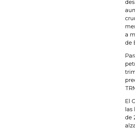
des
aum
cru
mer
a m
de 
Par
pet
tri
pre
TRM
El 
las
de 
alz