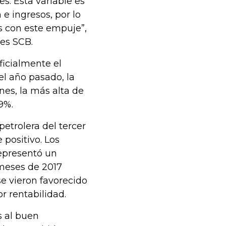
s. Esta variable es
e ingresos, por lo
s con este empuje”,
res SCB.
oficialmente el
el año pasado, la
nes, la más alta de
9%.
etrolera del tercer
positivo. Los
representó un
meses de 2017
se vieron favorecido
r rentabilidad.
s al buen