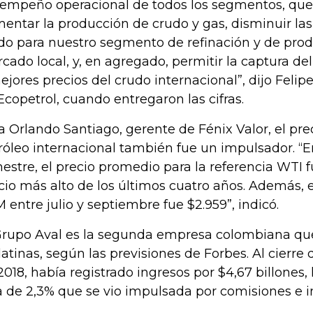
empeño operacional de todos los segmentos, que
entar la producción de crudo y gas, disminuir la
do para nuestro segmento de refinación y de prod
cado local, y, en agregado, permitir la captura de
ejores precios del crudo internacional”, dijo Felip
Ecopetrol, cuando entregaron las cifras.
a Orlando Santiago, gerente de Fénix Valor, el prec
róleo internacional también fue un impulsador. “En
mestre, el precio promedio para la referencia WTI f
cio más alto de los últimos cuatro años. Además, 
 entre julio y septiembre fue $2.959”, indicó.
Grupo Aval es la segunda empresa colombiana que
 latinas, según las previsiones de Forbes. Al cierre 
2018, había registrado ingresos por $4,67 billones, 
a de 2,3% que se vio impulsada por comisiones e i