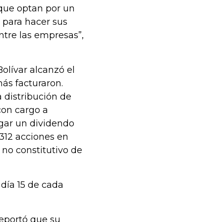
 que optan por un
 para hacer sus
ntre las empresas”,
olívar alcanzó el
ás facturaron.
 distribución de
con cargo a
agar un dividendo
.312 acciones en
 no constitutivo de
 día 15 de cada
eportó que su