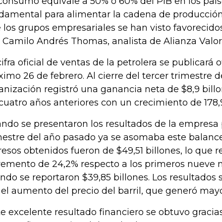
 consumo equivale a 50% o 60% del PIB en los paíse
damental para alimentar la cadena de producción 
 los grupos empresariales se han visto favorecido
o Camilo Andrés Thomas, analista de Alianza Valo
cifra oficial de ventas de la petrolera se publicará 
ximo 26 de febrero. Al cierre del tercer trimestre d
anización registró una ganancia neta de $8,9 billo
 cuatro años anteriores con un crecimiento de 178,
ndo se presentaron los resultados de la empresa p
mestre del año pasado ya se asomaba este balance 
resos obtenidos fueron de $49,51 billones, lo que 
remento de 24,2% respecto a los primeros nueve 
ndo se reportaron $39,85 billones. Los resultados 
 el aumento del precio del barril, que generó mayo
te excelente resultado financiero se obtuvo gracia