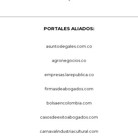
PORTALES ALIADOS:
asuntoslegales.com.co
agronegocios.co
empresas.larepublica.co
firmasdeabogados.com
bolsaencolombia.com
casosdeexitoabogados.com
carnavalindustriacultural.com