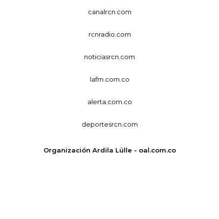
canalrcn.com
rcnradio.com
noticiasrcn.com
lafm.com.co
alerta.com.co
deportesrcn.com
Organización Ardila Lülle - oal.com.co