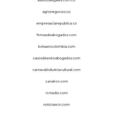
agronegocios.co
empresas.larepublica.co
firmasdeabogados.com
bolsaencolombia.com
casosdeexitoabogados.com
carnavalindustriacultural.com
canalrcn.com
rcnradio.com
noticiasrcn.com