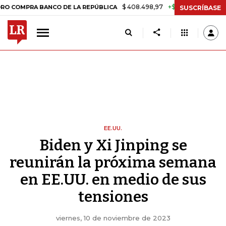
$ 408.498,97
+$ 8.753,81
+2,19%
A BANCO DE LA REPÚBLICA
TASA
SUSCRÍBASE
EE.UU.
Biden y Xi Jinping se
reunirán la próxima semana
en EE.UU. en medio de sus
tensiones
viernes, 10 de noviembre de 2023