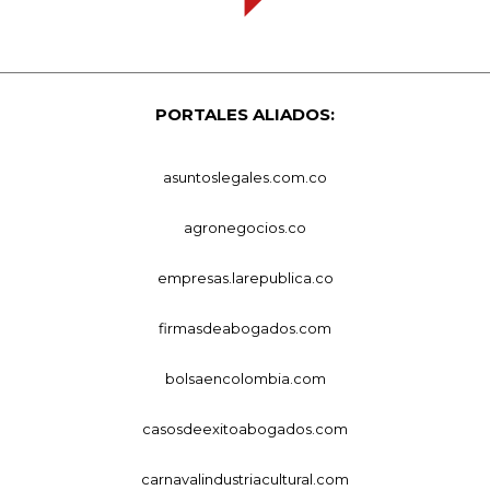
PORTALES ALIADOS:
asuntoslegales.com.co
agronegocios.co
empresas.larepublica.co
firmasdeabogados.com
bolsaencolombia.com
casosdeexitoabogados.com
carnavalindustriacultural.com