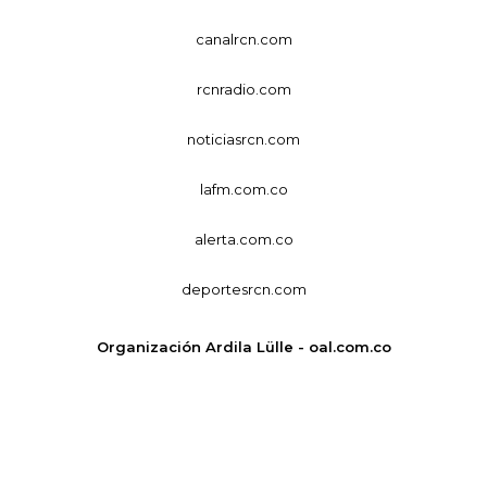
canalrcn.com
rcnradio.com
noticiasrcn.com
lafm.com.co
alerta.com.co
deportesrcn.com
Organización Ardila Lülle - oal.com.co