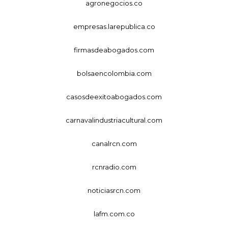
agronegocios.co
empresas.larepublica.co
firmasdeabogados.com
bolsaencolombia.com
casosdeexitoabogados.com
carnavalindustriacultural.com
canalrcn.com
rcnradio.com
noticiasrcn.com
lafm.com.co