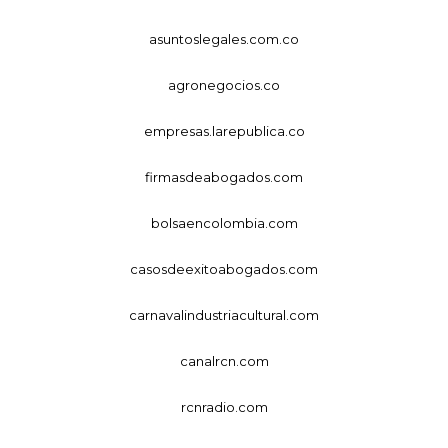
asuntoslegales.com.co
agronegocios.co
empresas.larepublica.co
firmasdeabogados.com
bolsaencolombia.com
casosdeexitoabogados.com
carnavalindustriacultural.com
canalrcn.com
rcnradio.com