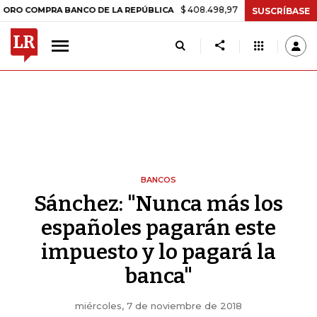
$ 408.498,97
+$ 8.753,81
+2,19%
PRA BANCO DE LA REPÚBLICA
T
SUSCRÍBASE
BANCOS
Sánchez: "Nunca más los
españoles pagarán este
impuesto y lo pagará la
banca"
miércoles, 7 de noviembre de 2018