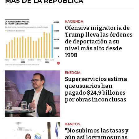
MÁS DE LA REPÚBLICA
HACIENDA
Ofensiva migratoria de
Trump lleva las órdenes
de deportación a su
nivel más alto desde
1998
ENERGÍA
Superservicios estima
que usuarios han
pagado $24,9 billones
por obras inconclusas
BANCOS
"No subimos las tasas y
aún así logramos unas