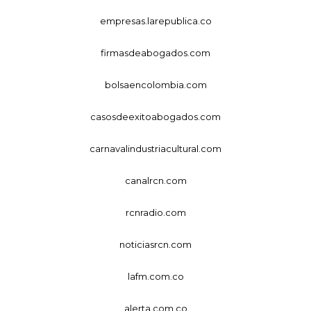
empresas.larepublica.co
firmasdeabogados.com
bolsaencolombia.com
casosdeexitoabogados.com
carnavalindustriacultural.com
canalrcn.com
rcnradio.com
noticiasrcn.com
lafm.com.co
alerta.com.co