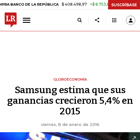
$ 408.498,97
+$ 8.753,81
+2,19%
NCO DE LA REPÚBLICA
TASA DE
SUSCRÍBASE
GLOBOECONOMÍA
Samsung estima que sus
ganancias crecieron 5,4% en
2015
viernes, 8 de enero de 2016