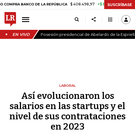
$ 408.498,97
+$ 8.753,81
+2,19%
BANCO DE LA REPÚBLICA
TASA 
SUSCRÍBASE
EN VIVO
Posesión presidencial de Abelardo de la Espriell
LABORAL
Así evolucionaron los
salarios en las startups y el
nivel de sus contrataciones
en 2023