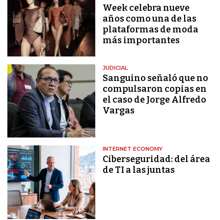
Week celebra nueve
años como una de las
plataformas de moda
más importantes
JUDICIAL
Sanguino señaló que no
compulsaron copias en
el caso de Jorge Alfredo
Vargas
INTERNET ECONOMY
Ciberseguridad: del área
de TI a las juntas