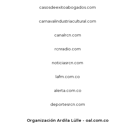
casosdeexitoabogados.com
carnavalindustriacultural.com
canalrcn.com
rcnradio.com
noticiasrcn.com
lafm.com.co
alerta.com.co
deportesrcn.com
Organización Ardila Lülle - oal.com.co