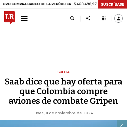
$ 408.498,97
+$ 8.753,81
+2,19%
MPRA BANCO DE LA REPÚBLICA
T
SUSCRÍBASE
SUECIA
Saab dice que hay oferta para
que Colombia compre
aviones de combate Gripen
lunes, 11 de noviembre de 2024