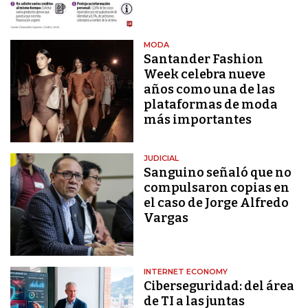
MODA
Santander Fashion
Week celebra nueve
años como una de las
plataformas de moda
más importantes
JUDICIAL
Sanguino señaló que no
compulsaron copias en
el caso de Jorge Alfredo
Vargas
INTERNET ECONOMY
Ciberseguridad: del área
de TI a las juntas