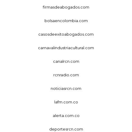
firmasdeabogados.com
bolsaencolombia.com
casosdeexitoabogados.com
carnavalindustriacultural.com
canalrcn.com
rcnradio.com
noticiasrcn.com
lafm.com.co
alerta.com.co
deportesrcn.com