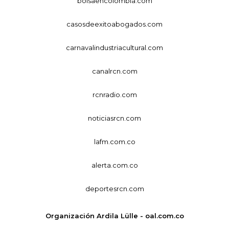
bolsaencolombia.com
casosdeexitoabogados.com
carnavalindustriacultural.com
canalrcn.com
rcnradio.com
noticiasrcn.com
lafm.com.co
alerta.com.co
deportesrcn.com
Organización Ardila Lülle - oal.com.co