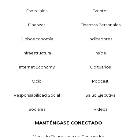
Especiales
Eventos
Finanzas
Finanzas Personales
Globoeconomía
Indicadores
Infraestructura
Inside
Internet Economy
Obituarios
Ocio
Podcast
Responsabilidad Social
Salud Ejecutiva
Sociales
Videos
MANTÉNGASE CONECTADO
Mesa de Generación de Contenidos