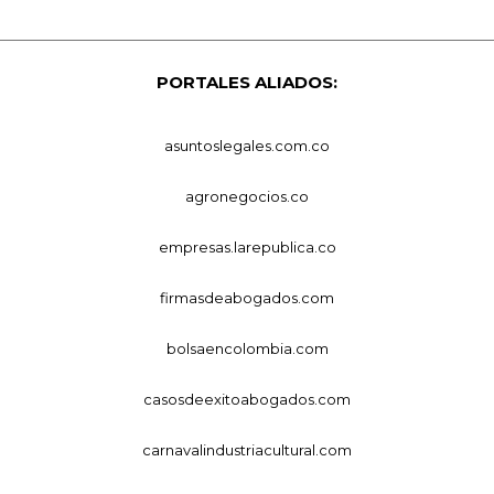
PORTALES ALIADOS:
asuntoslegales.com.co
agronegocios.co
empresas.larepublica.co
firmasdeabogados.com
bolsaencolombia.com
casosdeexitoabogados.com
carnavalindustriacultural.com