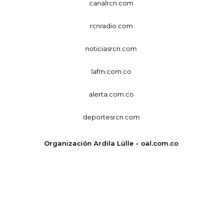
canalrcn.com
rcnradio.com
noticiasrcn.com
lafm.com.co
alerta.com.co
deportesrcn.com
Organización Ardila Lülle - oal.com.co