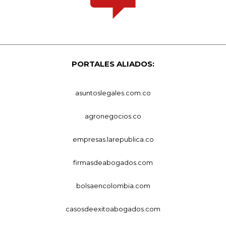
PORTALES ALIADOS:
asuntoslegales.com.co
agronegocios.co
empresas.larepublica.co
firmasdeabogados.com
bolsaencolombia.com
casosdeexitoabogados.com