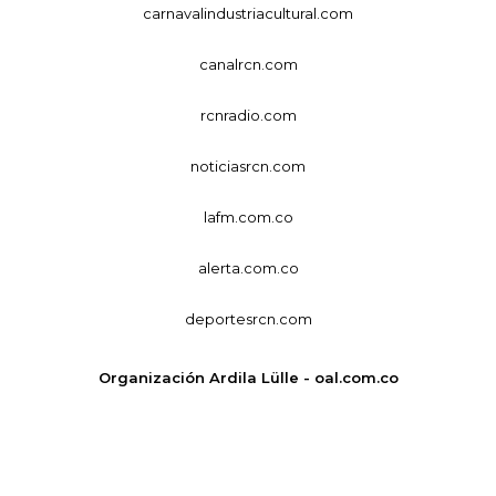
carnavalindustriacultural.com
canalrcn.com
rcnradio.com
noticiasrcn.com
lafm.com.co
alerta.com.co
deportesrcn.com
Organización Ardila Lülle - oal.com.co