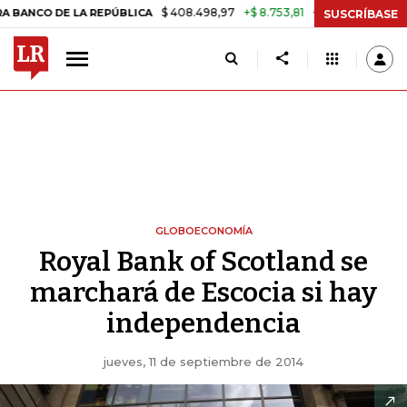
$ 408.498,97
+$ 8.753,81
+2,19%
DE LA REPÚBLICA
TASA DE USU
SUSCRÍBASE
GLOBOECONOMÍA
Royal Bank of Scotland se
marchará de Escocia si hay
independencia
jueves, 11 de septiembre de 2014