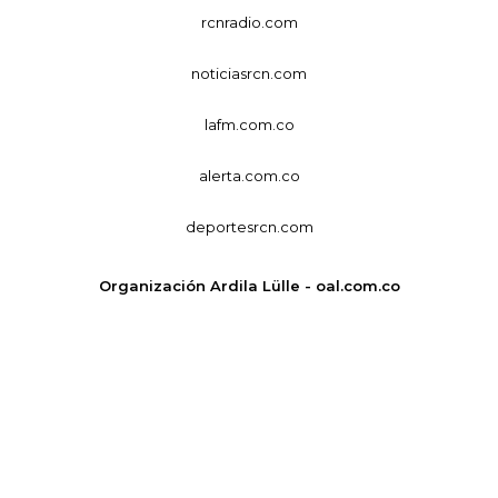
rcnradio.com
noticiasrcn.com
lafm.com.co
alerta.com.co
deportesrcn.com
Organización Ardila Lülle - oal.com.co