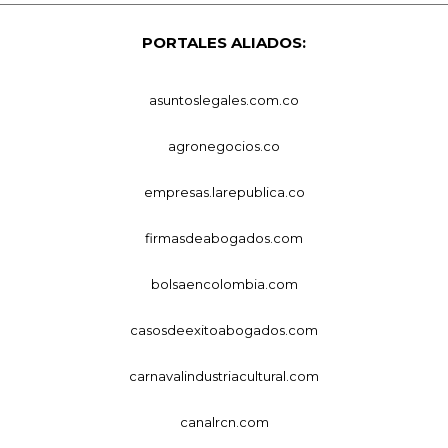
PORTALES ALIADOS:
asuntoslegales.com.co
agronegocios.co
empresas.larepublica.co
firmasdeabogados.com
bolsaencolombia.com
casosdeexitoabogados.com
carnavalindustriacultural.com
canalrcn.com