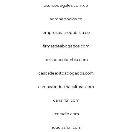
asuntoslegales.com.co
agronegocios.co
empresas.larepublica.co
firmasdeabogados.com
bolsaencolombia.com
casosdeexitoabogados.com
carnavalindustriacultural.com
canalrcn.com
rcnradio.com
noticiasrcn.com