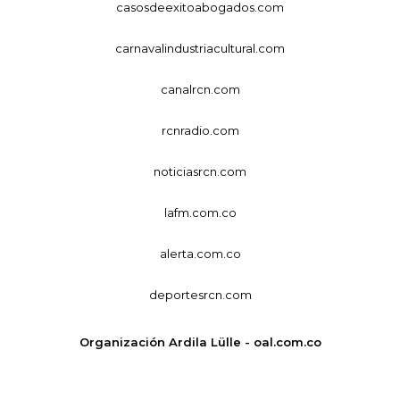
casosdeexitoabogados.com
carnavalindustriacultural.com
canalrcn.com
rcnradio.com
noticiasrcn.com
lafm.com.co
alerta.com.co
deportesrcn.com
Organización Ardila Lülle - oal.com.co