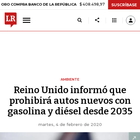
$ 408.498,97
+$ 8.753,81
+2,19%
PRA BANCO DE LA REPÚBLICA
T
SUSCRÍBASE
AMBIENTE
Reino Unido informó que
prohibirá autos nuevos con
gasolina y diésel desde 2035
martes, 4 de febrero de 2020