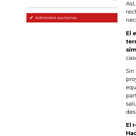
Así
rec
Administre sus temas
nec
El 
ter
sim
cas
Sin
pro
equ
par
sal
des
El 
Hac