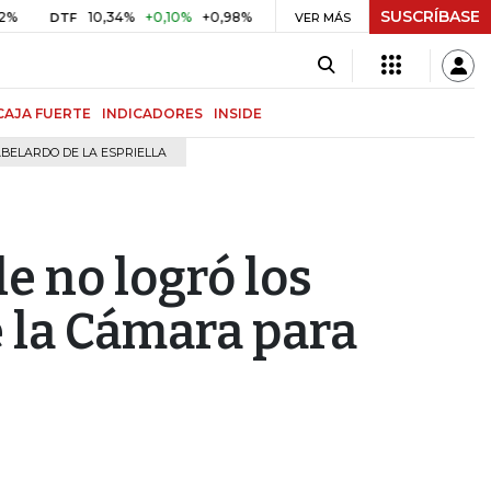
SUSCRÍBASE
10,34%
+0,10%
+0,98%
$ 416,96
+$ 0,05
+0,01%
DTF
UVR
VER MÁS
BI
CAJA FUERTE
INDICADORES
INSIDE
BELARDO DE LA ESPRIELLA
le no logró los
e la Cámara para