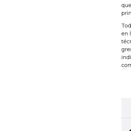
que
pri
Tod
en 
téc
gre
ind
com