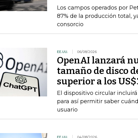
Los campos operados por Pet
87% de la producción total, y
consorcio
EE.UU.
06/08/2026
OpenAI lanzará nu
tamaño de disco d
superior a los US
El dispositivo circular inclui
para así permitir saber cuán
usuario
EE.UU.
04/08/2026