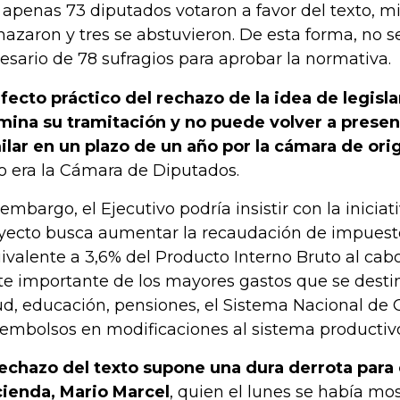
, apenas 73 diputados votaron a favor del texto, mi
hazaron y tres se abstuvieron. De esta forma, no 
esario de 78 sufragios para aprobar la normativa.
efecto práctico del rechazo de la idea de legisla
mina su tramitación y no puede volver a prese
ilar en un plazo de un año por la cámara de ori
o era la Cámara de Diputados.
 embargo, el Ejecutivo podría insistir con la iniciat
yecto busca aumentar la recaudación de impuesto
ivalente a 3,6% del Producto Interno Bruto al cab
te importante de los mayores gastos que se desti
ud, educación, pensiones, el Sistema Nacional de 
embolsos en modificaciones al sistema productivo
rechazo del texto supone una dura derrota para 
ienda, Mario Marcel
, quien el lunes se había mo