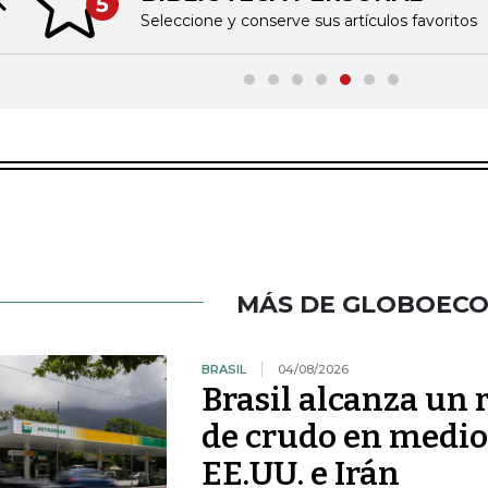
5
Previous slide
Seleccione y conserve sus artículos favoritos
MÁS DE GLOBOEC
BRASIL
04/08/2026
Brasil alcanza un 
de crudo en medio 
EE.UU. e Irán