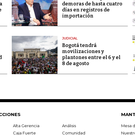
a
demoras de hasta cuatro
e
días en registros de
importación
JUDICIAL
Bogotá tendrá
movilizaciones y
d
plantones entre el 6 y el
8 de agosto
CCIONES
MANT
Alta Gerencia
Análisis
Mesa d
Caja Fuerte
Comunidad
Nuestr