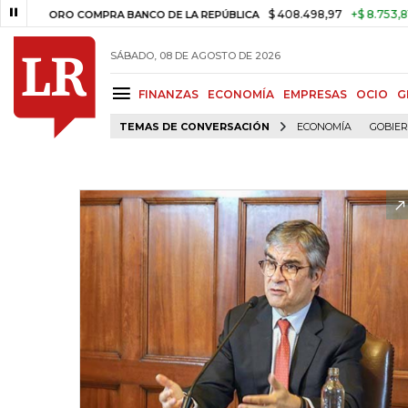
$ 408.498,97
+$ 8.753,81
+2,19
ORO COMPRA BANCO DE LA REPÚBLICA
SÁBADO, 08 DE AGOSTO DE 2026
FINANZAS
ECONOMÍA
EMPRESAS
OCIO
G
TEMAS DE CONVERSACIÓN
ECONOMÍA
GOBIE