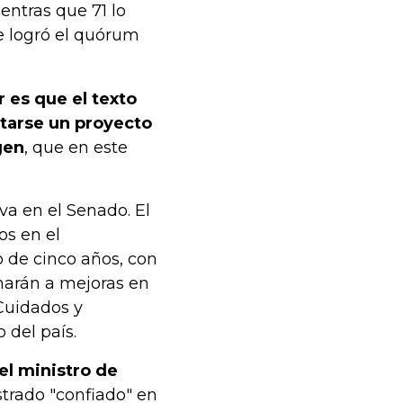
entras que 71 lo
se logró el quórum
r es que el texto
ntarse un proyecto
gen
, que en este
iva en el Senado. El
s en el
o de cinco años, con
narán a mejoras en
Cuidados y
 del país.
el ministro de
strado "confiado" en