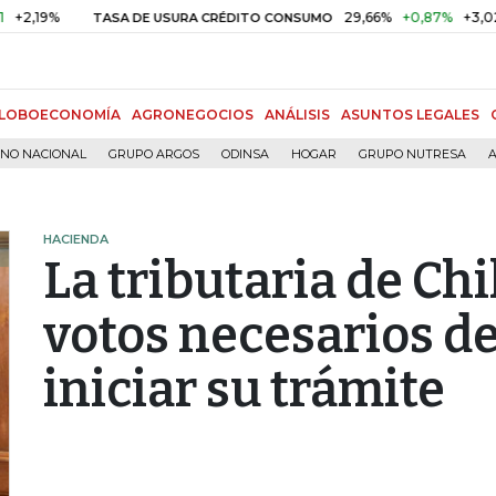
%
29,66%
+0,87%
+3,02%
TASA DE USURA CRÉDITO CONSUMO
LOBOECONOMÍA
AGRONEGOCIOS
ANÁLISIS
ASUNTOS LEGALES
RNO NACIONAL
GRUPO ARGOS
ODINSA
HOGAR
GRUPO NUTRESA
A
HACIENDA
La tributaria de Chi
votos necesarios d
iniciar su trámite