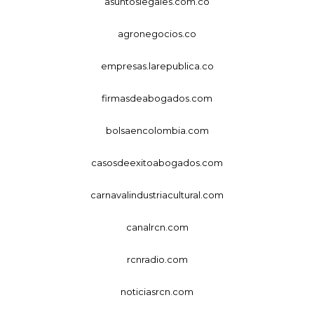
asuntoslegales.com.co
agronegocios.co
empresas.larepublica.co
firmasdeabogados.com
bolsaencolombia.com
casosdeexitoabogados.com
carnavalindustriacultural.com
canalrcn.com
rcnradio.com
noticiasrcn.com