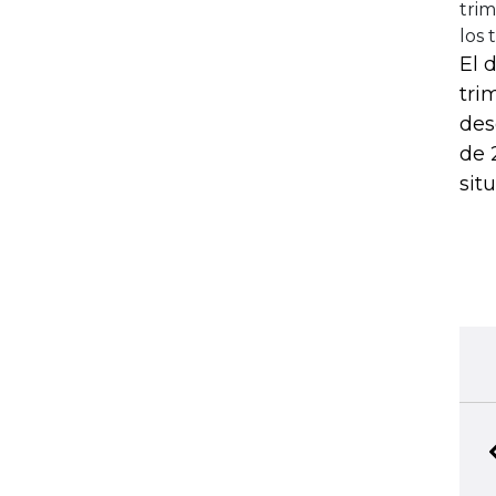
tri
los 
El 
tri
des
de 
sit