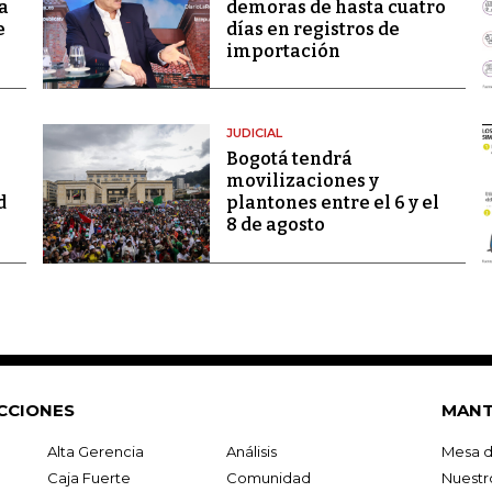
a
demoras de hasta cuatro
e
días en registros de
importación
JUDICIAL
Bogotá tendrá
movilizaciones y
d
plantones entre el 6 y el
8 de agosto
CCIONES
MANT
Alta Gerencia
Análisis
Mesa d
Caja Fuerte
Comunidad
Nuestr