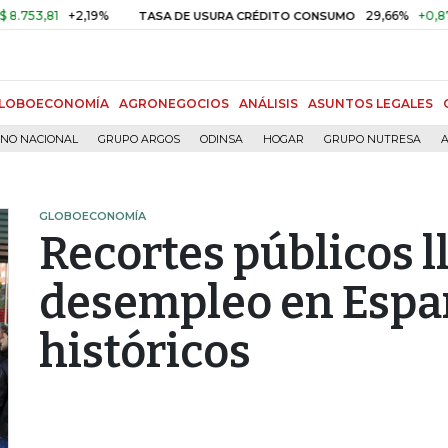
,81
+2,19%
29,66%
+0,87%
+3
TASA DE USURA CRÉDITO CONSUMO
LOBOECONOMÍA
AGRONEGOCIOS
ANÁLISIS
ASUNTOS LEGALES
RNO NACIONAL
GRUPO ARGOS
ODINSA
HOGAR
GRUPO NUTRESA
A
GLOBOECONOMÍA
Recortes públicos l
desempleo en Espa
históricos