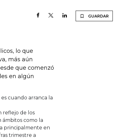
GUARDAR
licos, lo que
iva, más aún
 desde que comenzó
ales en algún
 es cuando arranca la
 reflejo de los
n ámbitos como la
ca principalmente en
fras trimestre a