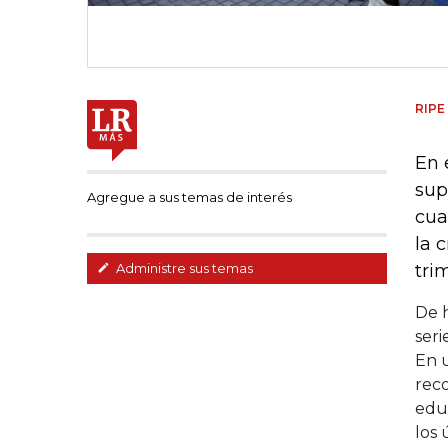
RIPE
En 
sup
Agregue a sus temas de interés
cua
la 
tri
Administre sus temas
De 
seri
En u
rec
educ
los 