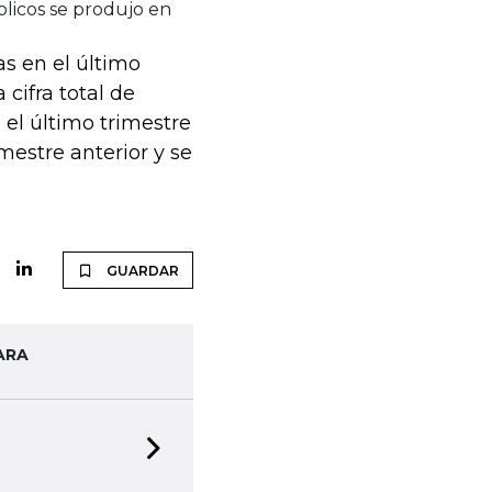
licos se produjo en
s en el último
 cifra total de
el último trimestre
mestre anterior y se
GUARDAR
ARA
Next slide