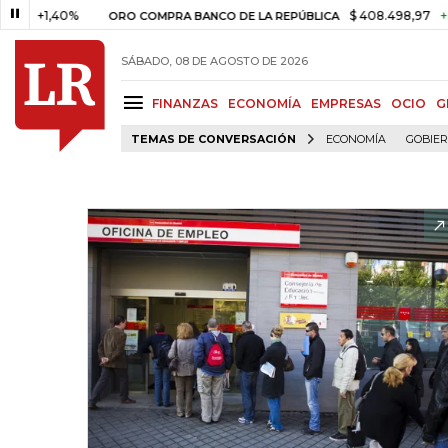
1,40%
$ 408.498,97
+$ 8.753
ORO COMPRA BANCO DE LA REPÚBLICA
SÁBADO, 08 DE AGOSTO DE 2026
FINANZAS
ECONOMÍA
EMPRESAS
OCIO
G
TEMAS DE CONVERSACIÓN
ECONOMÍA
GOBIE