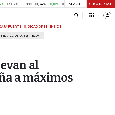
SUSCRÍBASE
,02%
10,34%
+0,10%
+0,98%
$ 416,96
+$ 0,05
+0,0
DTF
VER MÁS
UVR
CAJA FUERTE
INDICADORES
INSIDE
BELARDO DE LA ESPRIELLA
levan al
ña a máximos