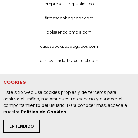
empresas.larepublica.co
firmasdeabogados.com
bolsaencolombia.com
casosdeexitoabogados.com
carnavalindustriacultural.com
canalrcn.com
COOKIES
rcnradio.com
Este sitio web usa cookies propias y de terceros para
analizar el tráfico, mejorar nuestros servicio y conocer el
noticiasrcn.com
comportamiento del usuario. Para conocer más, acceda a
nuestra
Política de Cookies
.
lafm.com.co
ENTENDIDO
alerta.com.co
TEMAS DE INTERÉS