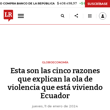
$ 408.498,97
+$ 8.753,81
+2,19%
CO DE LA REPÚBLICA
TASA DE 
SUSCRÍBASE
GLOBOECONOMÍA
Esta son las cinco razones
que explican la ola de
violencia que está viviendo
Ecuador
jueves, 11 de enero de 2024