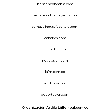
bolsaencolombia.com
casosdeexitoabogados.com
carnavalindustriacultural.com
canalrcn.com
rcnradio.com
noticiasrcn.com
lafm.com.co
alerta.com.co
deportesrcn.com
Organización Ardila Lülle - oal.com.co