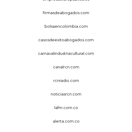
firmasdeabogados.com
bolsaencolombia.com
casosdeexitoabogados.com
carnavalindustriacultural.com
canalrcn.com
rcnradio.com
noticiasrcn.com
lafm.com.co
alerta.com.co