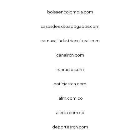
bolsaencolombia.com
casosdeexitoabogados.com
carnavalindustriacultural.com
canalrcn.com
rcnradio.com
noticiasrcn.com
lafm.com.co
alerta.com.co
deportesrcn.com