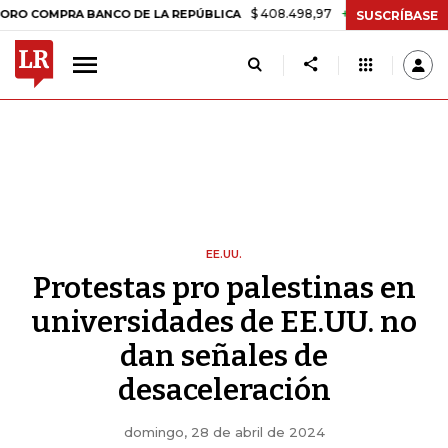
$ 408.498,97
+$ 8.753,81
+2,19%
PRA BANCO DE LA REPÚBLICA
TA
SUSCRÍBASE
EE.UU.
Protestas pro palestinas en
universidades de EE.UU. no
dan señales de
desaceleración
domingo, 28 de abril de 2024