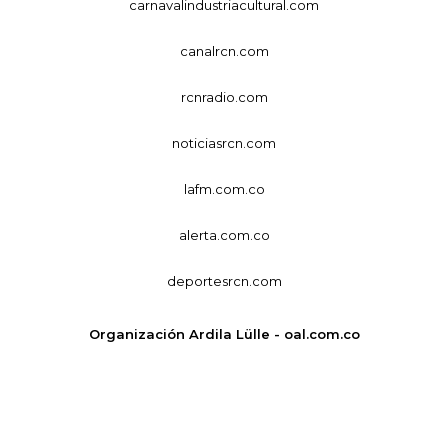
carnavalindustriacultural.com
canalrcn.com
rcnradio.com
noticiasrcn.com
lafm.com.co
alerta.com.co
deportesrcn.com
Organización Ardila Lülle - oal.com.co