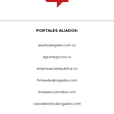
PORTALES ALIADOS:
asuntoslegales.com.co
agronegocios.co
empresas.larepublica.co
firmasdeabogados.com
bolsaencolombia.com
casosdeexitoabogados.com