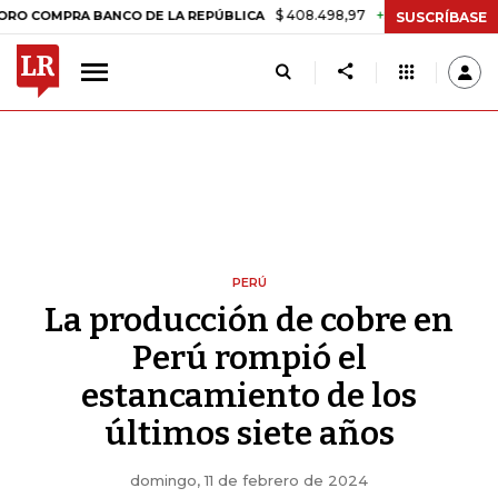
$ 408.498,97
+$ 8.753,81
+2,19%
RA BANCO DE LA REPÚBLICA
TAS
SUSCRÍBASE
PERÚ
La producción de cobre en
Perú rompió el
estancamiento de los
últimos siete años
domingo, 11 de febrero de 2024