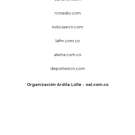
rcnradio.com
noticiasrcn.com
lafm.com.co
alerta.com.co
deportesrcn.com
Organización Ardila Lülle - oal.com.co