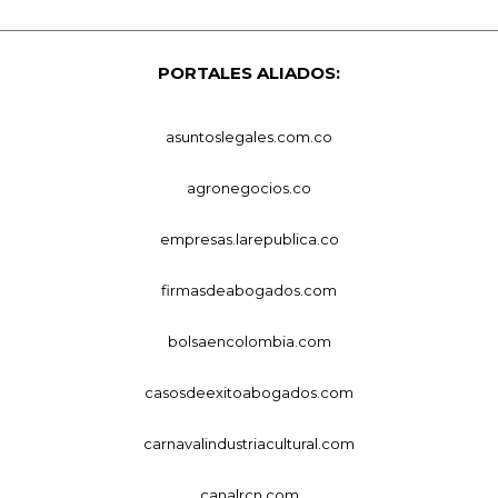
PORTALES ALIADOS:
asuntoslegales.com.co
agronegocios.co
empresas.larepublica.co
firmasdeabogados.com
bolsaencolombia.com
casosdeexitoabogados.com
carnavalindustriacultural.com
canalrcn.com