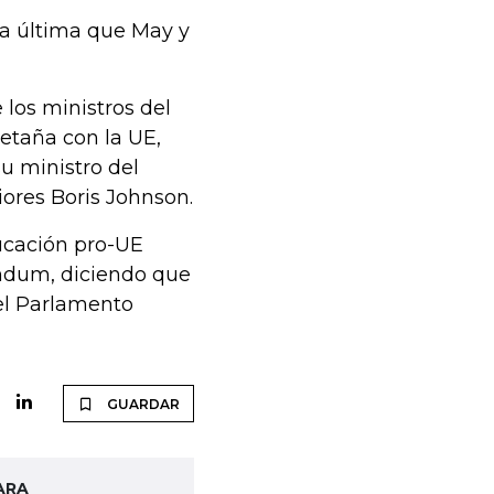
la última que May y
los ministros del
retaña con la UE,
u ministro del
iores Boris Johnson.
ducación pro-UE
éndum, diciendo que
el Parlamento
GUARDAR
ARA