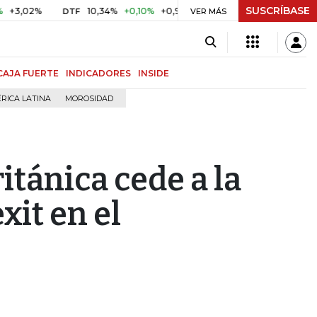
SUSCRÍBASE
%
10,34%
+0,10%
+0,98%
$ 416,86
+$ 0,05
+0,01%
DTF
UVR
VER MÁS
CAJA FUERTE
INDICADORES
INSIDE
RICA LATINA
MOROSIDAD
itánica cede a la
xit en el