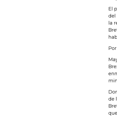
El 
del
la 
Bre
hab
Por
May
Bre
enm
min
Don
de 
Bre
que