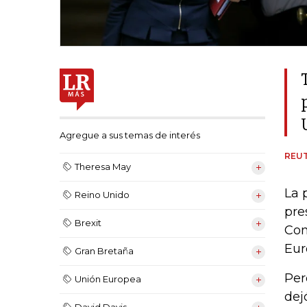
Agregue a sus temas de interés
REU
Theresa May
La 
Reino Unido
pre
Brexit
Con
Eur
Gran Bretaña
Per
Unión Europea
dej