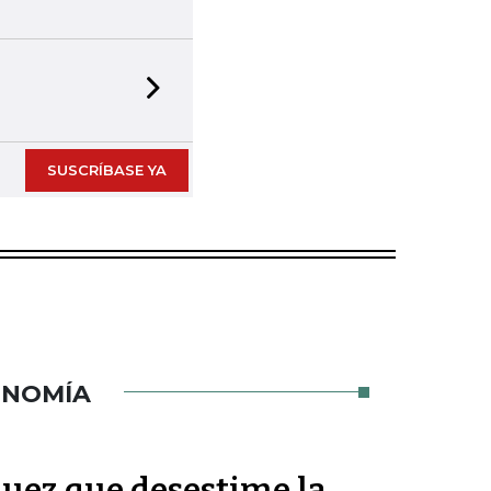
Next slide
SUSCRÍBASE YA
ONOMÍA
 juez que desestime la