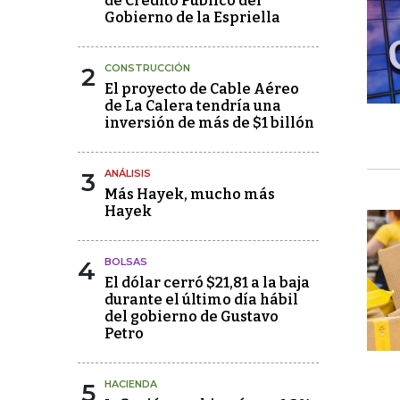
de Crédito Público del
Gobierno de la Espriella
2
CONSTRUCCIÓN
El proyecto de Cable Aéreo
de La Calera tendría una
inversión de más de $1 billón
3
ANÁLISIS
Más Hayek, mucho más
Hayek
4
BOLSAS
El dólar cerró $21,81 a la baja
durante el último día hábil
del gobierno de Gustavo
Petro
5
HACIENDA