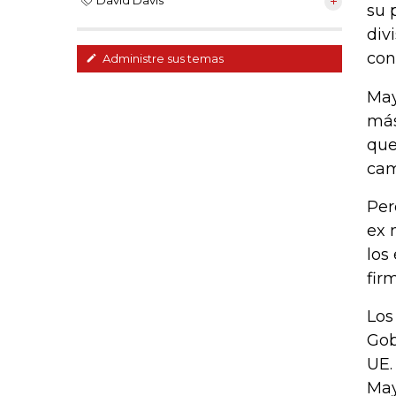
David Davis
su 
div
con
Administre sus temas
May
más
que
cam
Per
ex 
los
fir
Los
Gob
UE.
May