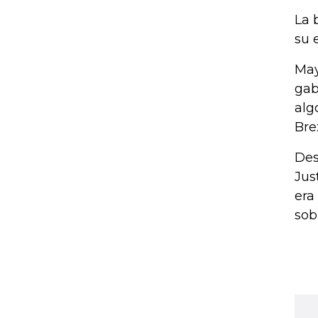
La 
su 
May
gab
alg
Bre
Des
Jus
era
sob