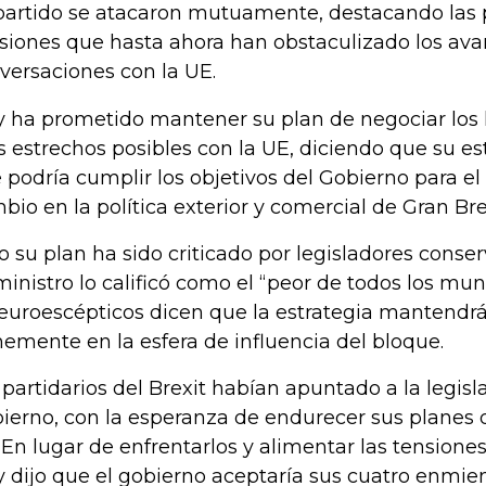
partido se atacaron mutuamente, destacando las
isiones que hasta ahora han obstaculizado los ava
versaciones con la UE.
 ha prometido mantener su plan de negociar los 
 estrechos posibles con la UE, diciendo que su est
 podría cumplir los objetivos del Gobierno para el 
bio en la política exterior y comercial de Gran B
o su plan ha sido criticado por legisladores conse
ministro lo calificó como el “peor de todos los mu
 euroescépticos dicen que la estrategia mantendr
memente en la esfera de influencia del bloque.
 partidarios del Brexit habían apuntado a la legis
ierno, con la esperanza de endurecer sus planes
 En lugar de enfrentarlos y alimentar las tensiones
 dijo que el gobierno aceptaría sus cuatro enmie