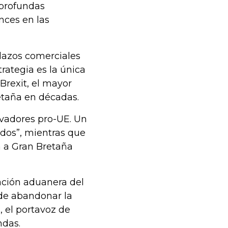
 profundas
nces en las
lazos comerciales
rategia es la única
Brexit, el mayor
retaña en décadas.
rvadores pro-UE. Un
ndos”, mientras que
á a Gran Bretaña
lación aduanera del
 de abandonar la
, el portavoz de
ndas.