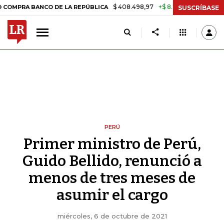
$ 408.498,97
+$ 8.753,81
+2,19%
BANCO DE LA REPÚBLICA
TASA D
SUSCRÍBASE
PERÚ
Primer ministro de Perú,
Guido Bellido, renunció a
menos de tres meses de
asumir el cargo
miércoles, 6 de octubre de 2021