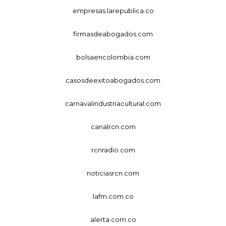
empresas.larepublica.co
firmasdeabogados.com
bolsaencolombia.com
casosdeexitoabogados.com
carnavalindustriacultural.com
canalrcn.com
rcnradio.com
noticiasrcn.com
lafm.com.co
alerta.com.co